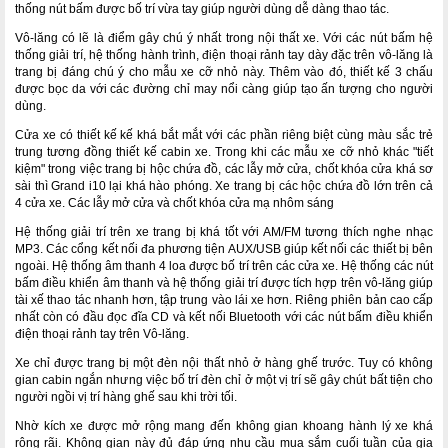
thống nút bấm được bố trí vừa tay giúp người dùng dễ dàng thao tác.
Vô-lăng có lẽ là điểm gây chú ý nhất trong nội thất xe. Với các nút bấm hệ
thống giải trí, hệ thống hành trình, điện thoại rảnh tay dày đặc trên vô-lăng là
trang bị đáng chú ý cho mẫu xe cỡ nhỏ này. Thêm vào đó, thiết kế 3 chấu
được bọc da với các đường chỉ may nổi càng giúp tạo ấn tượng cho người
dùng.
Cửa xe có thiết kế kế khá bắt mắt với các phần riêng biệt cùng màu sắc trẻ
trung tương đồng thiết kế cabin xe. Trong khi các mẫu xe cỡ nhỏ khác "tiết
kiệm" trong việc trang bị hộc chứa đồ, các lẫy mở cửa, chốt khóa cửa khá sơ
sài thì Grand i10 lại khá hào phóng. Xe trang bị các hộc chứa đồ lớn trên cả
4 cửa xe. Các lẫy mở cửa và chốt khóa cửa mạ nhôm sáng
Hệ thống giải trí trên xe trang bị khá tốt với AM/FM tương thích nghe nhạc
MP3. Các cổng kết nối đa phương tiện AUX/USB giúp kết nối các thiết bị bên
ngoài. Hệ thống âm thanh 4 loa được bố trí trên các cửa xe. Hệ thống các nút
bấm điều khiển âm thanh và hệ thống giải trí được tích hợp trên vô-lăng giúp
tài xế thao tác nhanh hơn, tập trung vào lái xe hơn. Riêng phiên bản cao cấp
nhất còn có đầu đọc đĩa CD và kết nối Bluetooth với các nút bấm điều khiển
điện thoại rảnh tay trên Vô-lăng.
Xe chỉ được trang bị một đèn nội thất nhỏ ở hàng ghế trước. Tuy có không
gian cabin ngắn nhưng việc bố trí đèn chỉ ở một vị trí sẽ gây chút bất tiện cho
người ngồi vị trí hàng ghế sau khi trời tối.
Nhờ kích xe được mở rộng mang đến không gian khoang hành lý xe khá
rộng rãi. Không gian này đủ đáp ứng nhu cầu mua sắm cuối tuần của gia