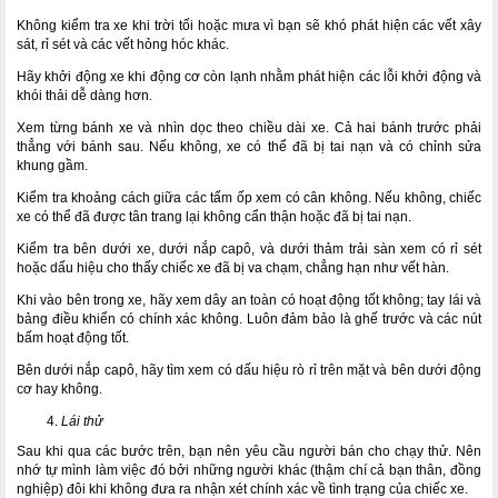
Không kiểm tra xe khi trời tối hoặc mưa vì bạn sẽ khó phát hiện các vết xây
sát, rỉ sét và các vết hỏng hóc khác.
Hãy khởi động xe khi động cơ còn lạnh nhằm phát hiện các lỗi khởi động và
khói thải dễ dàng hơn.
Xem từng bánh xe và nhìn dọc theo chiều dài xe. Cả hai bánh trước phải
thẳng với bánh sau. Nếu không, xe có thể đã bị tai nạn và có chỉnh sửa
khung gầm.
Kiểm tra khoảng cách giữa các tấm ốp xem có cân không. Nếu không, chiếc
xe có thể đã được tân trang lại không cẩn thận hoặc đã bị tai nạn.
Kiểm tra bên dưới xe, dưới nắp capô, và dưới thảm trải sàn xem có rỉ sét
hoặc dấu hiệu cho thấy chiếc xe đã bị va chạm, chẳng hạn như vết hàn.
Khi vào bên trong xe, hãy xem dây an toàn có hoạt động tốt không; tay lái và
bảng điều khiển có chính xác không. Luôn đảm bảo là ghế trước và các nút
bấm hoạt động tốt.
Bên dưới nắp capô, hãy tìm xem có dấu hiệu rò rỉ trên mặt và bên dưới động
cơ hay không.
Lái thử
Sau khi qua các bước trên, bạn nên yêu cầu người bán cho chạy thử. Nên
nhớ tự mình làm việc đó bởi những người khác (thậm chí cả bạn thân, đồng
nghiệp) đôi khi không đưa ra nhận xét chính xác về tình trạng của chiếc xe.