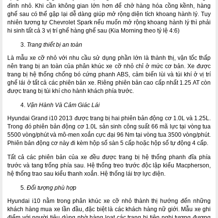
đình nhỏ. Khi cần không gian lớn hơn để chở hàng hóa cồng kềnh, hàng
ghế sau có thể gập lại dễ dàng giúp mở rộng diện tích khoang hành lý. Tuy
nhiên tương tự Chevrolet Spark nếu muốn mở rộng khoang hành lý thì phải
hi sinh tất cả 3 vị trí ghế hàng ghế sau (Kia Morning theo tỷ lệ 4:6)
Trang thiết bị an toàn
Là mẫu xe cỡ nhỏ với nhu cầu sử dụng phần lớn là thành thị, vận tốc thấp
nên trang bị an toàn của phân khúc xe cỡ nhỏ chỉ ở mức cơ bản. Xe được
trang bị hệ thống chống bó cứng phanh ABS, cảm biến lùi và túi khí ở vị trí
ghế lái ở tất cả các phiên bản xe. Riêng phiên bản cao cấp nhất 1.25 AT còn
được trang bị túi khí cho hành khách phía trước.
Vận Hành Và Cảm Giác Lái
Hyundai Grand i10 2013 được trang bị hai phiên bản động cơ 1.0L và 1.25L.
Trong đó phiên bản động cơ 1.0L sản sinh công suất 66 mã lực tại vòng tua
5500 vòng/phút và mô-men xoắn cực đại 96 Nm tại vòng tua 3500 vòng/phút.
Phiên bản động cơ này đi kèm hộp số sàn 5 cấp hoặc hộp số tự động 4 cấp.
Tất cả các phiên bản của xe đều được trang bị hệ thống phanh đĩa phía
trước và tang trống phía sau. Hệ thống treo trước độc lập kiểu Macpherson,
hệ thống trao sau kiểu thanh xoắn. Hệ thống lái trợ lực điện.
Đối tượng phù hợp
Hyundai i10 nằm trong phân khúc xe cỡ nhỏ thành thị hướng đến những
khách hàng mua xe lần đầu, đặc biệt là các khách hàng nữ giới. Mẫu xe ghi
điểm với người tiêu dùng nhờ hàng loạt các trang bị tiện nghi tương đương