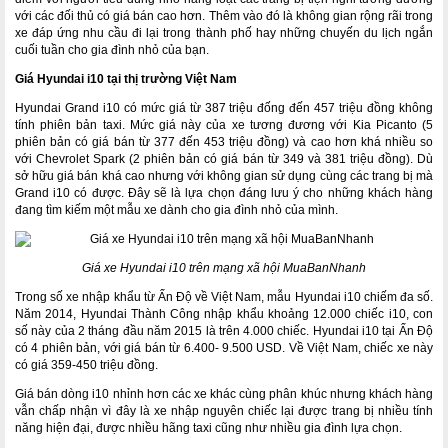
với các đối thủ có giá bán cao hơn. Thêm vào đó là không gian rộng rãi trong
xe đáp ứng nhu cầu đi lại trong thành phố hay những chuyến du lịch ngắn
cuối tuần cho gia đình nhỏ của bạn.
Giá Hyundai i10 tại thị trường Việt Nam
Hyundai Grand i10 có mức giá từ 387 triệu đống đến 457 triệu đồng không
tính phiên bản taxi. Mức giá này của xe tương đương với Kia Picanto (5
phiên bản có giá bán từ 377 đến 453 triệu đồng) và cao hơn khá nhiều so
với Chevrolet Spark (2 phiên bản có giá bán từ 349 và 381 triệu đồng). Dù
sở hữu giá bán khá cao nhưng với không gian sử dụng cùng các trang bị mà
Grand i10 có được. Đây sẽ là lựa chọn đáng lưu ý cho những khách hàng
đang tìm kiếm một mẫu xe dành cho gia đình nhỏ của mình.
Giá xe Hyundai i10 trên mạng xã hội MuaBanNhanh
Trong số xe nhập khẩu từ Ấn Độ về Việt Nam, mẫu Hyundai i10 chiếm đa số.
Năm 2014, Hyundai Thành Công nhập khẩu khoảng 12.000 chiếc i10, con
số này của 2 tháng đầu năm 2015 là trên 4.000 chiếc. Hyundai i10 tại Ấn Độ
có 4 phiên bản, với giá bán từ 6.400- 9.500 USD. Về Việt Nam, chiếc xe này
có giá 359-450 triệu đồng.
Giá bán dòng i10 nhỉnh hơn các xe khác cùng phân khúc nhưng khách hàng
vẫn chấp nhận vì đây là xe nhập nguyên chiếc lại được trang bị nhiều tính
năng hiện đại, được nhiều hãng taxi cũng như nhiều gia đình lựa chọn.