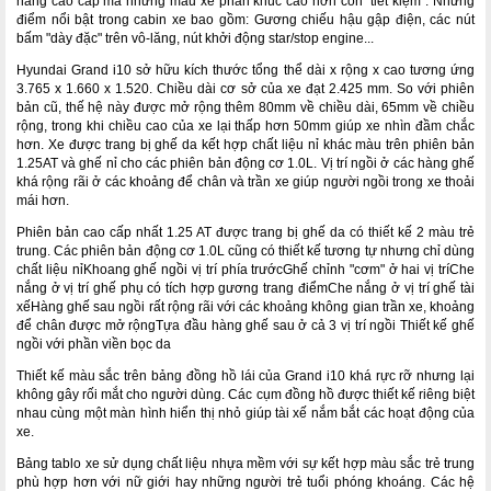
năng cao cấp mà những mẫu xe phân khúc cao hơn còn "tiết kiệm". Những
điểm nổi bật trong cabin xe bao gồm: Gương chiếu hậu gập điện, các nút
bấm "dày đặc" trên vô-lăng, nút khởi động star/stop engine...
Hyundai Grand i10 sở hữu kích thước tổng thể dài x rộng x cao tương ứng
3.765 x 1.660 x 1.520. Chiều dài cơ sở của xe đạt 2.425 mm. So với phiên
bản cũ, thế hệ này được mở rộng thêm 80mm về chiều dài, 65mm về chiều
rộng, trong khi chiều cao của xe lại thấp hơn 50mm giúp xe nhìn đầm chắc
hơn. Xe được trang bị ghế da kết hợp chất liệu nỉ khác màu trên phiên bản
1.25AT và ghế nỉ cho các phiên bản động cơ 1.0L. Vị trí ngồi ở các hàng ghế
khá rộng rãi ở các khoảng để chân và trần xe giúp người ngồi trong xe thoải
mái hơn.
Phiên bản cao cấp nhất 1.25 AT được trang bị ghế da có thiết kế 2 màu trẻ
trung. Các phiên bản động cơ 1.0L cũng có thiết kế tương tự nhưng chỉ dùng
chất liệu nỉKhoang ghế ngồi vị trí phía trướcGhế chỉnh "cơm" ở hai vị tríChe
nắng ở vị trí ghế phụ có tích hợp gương trang điểmChe nắng ở vị trí ghế tài
xếHàng ghế sau ngồi rất rộng rãi với các khoảng không gian trần xe, khoảng
để chân được mở rộngTựa đầu hàng ghế sau ở cả 3 vị trí ngồi Thiết kế ghế
ngồi với phần viền bọc da
Thiết kế màu sắc trên bảng đồng hồ lái của Grand i10 khá rực rỡ nhưng lại
không gây rối mắt cho người dùng. Các cụm đồng hồ được thiết kế riêng biệt
nhau cùng một màn hình hiển thị nhỏ giúp tài xế nắm bắt các hoạt động của
xe.
Bảng tablo xe sử dụng chất liệu nhựa mềm với sự kết hợp màu sắc trẻ trung
phù hợp hơn với nữ giới hay những người trẻ tuổi phóng khoáng. Các hệ