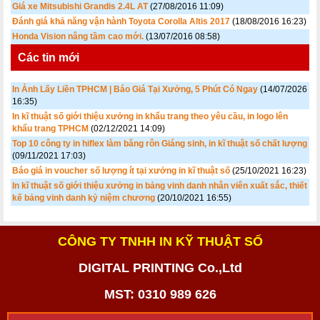
Giá xe Mitsubishi Grandis 2.4L AT
(27/08/2016 11:09)
Đánh giá khả năng vận hành Toyota Corolla Altis 2017
(18/08/2016 16:23)
Honda Vision nâng tầm cao mới.
(13/07/2016 08:58)
Các tin mới
In Ảnh Lấy Liền TPHCM | Báo Giá Tại Xưởng, 5 Phút Có Ngay
(14/07/2026
16:35)
In kĩ thuật số giới thiệu xưởng in khẩu trang theo yêu cầu, in logo lên
khẩu trang TPHCM
(02/12/2021 14:09)
Top 10 công ty in hiflex làm băng rôn Giáng sinh, in kĩ thuật số chất lượng
(09/11/2021 17:03)
Báo giá in voucher số lượng ít tại xưởng in kĩ thuật số
(25/10/2021 16:23)
In kĩ thuật số giới thiệu xưởng in bảng vinh danh nhân viên xuất sắc, thiết
kế bảng vinh danh kỷ niệm chương
(20/10/2021 16:55)
CÔNG TY TNHH IN KỸ THUẬT SỐ
DIGITAL PRINTING Co.,Ltd
MST: 0310 989 626