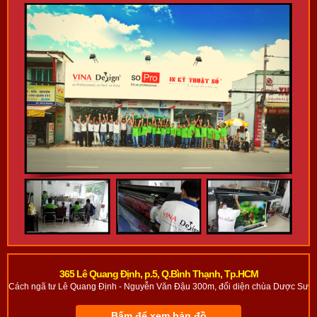
365 Lê Quang Định, p.5, Q.Bình Thạnh, Tp.HCM
Cách ngã tư Lê Quang Định - Nguyễn Văn Đậu 300m, đối diện chùa Dược Sư
Bấm để xem bản đồ