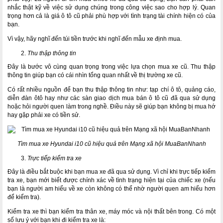
nhắc thật kỹ về việc sử dụng chúng trong công việc sao cho hợp lý. Quan
trọng hơn cả là giá ô tô cũ phải phù hợp với tình trạng tài chính hiện có của
bạn.
Vì vậy, hãy nghĩ đến túi tiền trước khi nghĩ đến mẫu xe định mua.
Thu thập thông tin
Đây là bước vô cùng quan trọng trong việc lựa chọn mua xe cũ. Thu thập
thông tin giúp bạn có cái nhìn tổng quan nhất về thị trường xe cũ.
Có rất nhiều nguồn để bạn thu thập thông tin như: tạp chí ô tô, quảng cáo,
diễn đàn ôtô hay như các sàn giao dịch mua bán ô tô cũ đã qua sử dụng
hoặc hỏi người quen làm trong nghề. Điều này sẽ giúp bạn không bị mua hớ
hay gặp phải xe có tiền sử.
Tìm mua xe Hyundai i10 cũ hiệu quả trên Mạng xã hội MuaBanNhanh
Trực tiếp kiểm tra xe
Đây là điều bắt buộc khi bạn mua xe đã qua sử dụng. Vì chỉ khi trực tiếp kiểm
tra xe, bạn mới biết được chính xác về tình trạng hiện tại của chiếc xe (nếu
bạn là người am hiểu về xe còn không có thể nhờ người quen am hiểu hơn
để kiểm tra).
Kiểm tra xe thì bạn kiểm tra thân xe, máy móc và nội thất bên trong. Có một
số lưu ý với bạn khi đi kiểm tra xe là: