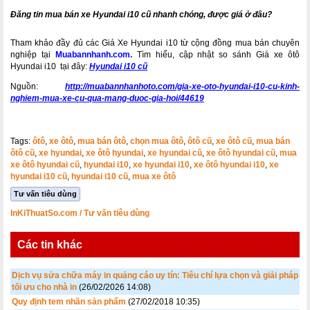
Đăng tin mua bán xe Hyundai i10 cũ nhanh chóng, được giá ở đâu?
Tham khảo đầy đủ các Giá Xe Hyundai i10 từ cộng đồng mua bán chuyên
nghiệp tại
Muabannhanh.com.
Tìm hiểu, cập nhật so sánh Giá xe ôtô
Hyundai i10 tại đây:
Hyundai i10 cũ
Nguồn:
http://muabannhanhoto.com/gia-xe-oto-hyundai-i10-cu-kinh-
nghiem-mua-xe-cu-qua-mang-duoc-gia-hoi/44619
Tags:
ôtô
,
xe ôtô
,
mua bán ôtô
,
chọn mua ôtô
,
ôtô cũ
,
xe ôtô cũ
,
mua bán
ôtô cũ
,
xe hyundai
,
xe ôtô hyundai
,
xe hyundai cũ
,
xe ôtô hyundai cũ
,
mua
xe ôtô hyundai cũ
,
hyundai i10
,
xe hyundai i10
,
xe ôtô hyundai i10
,
xe
hyundai i10 cũ
,
hyundai i10 cũ
,
mua xe ôtô
Tư vấn tiêu dùng
InKiThuatSo.com
/ Tư vấn tiêu dùng
Các tin khác
Dịch vụ sửa chữa máy in quảng cáo uy tín: Tiêu chí lựa chọn và giải pháp
tối ưu cho nhà in
(26/02/2026 14:08)
Quy định tem nhãn sản phẩm
(27/02/2018 10:35)