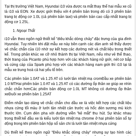
Tại thị trường Việt Nam, Hyundai i10 vừa được ra mắt thay thế hai mẫu xe cũ
là i10 và EON. Xe được giới thiệu với 4 phiên bản trong đó có 3 phiên bản
trang bị động cơ 1.0L (cả phiên bản taxi) và phiên bản cao cấp nhất trang bị
động cơ 1.25L.
Ngoại Thất
i10 vẫn theo ngôn ngữ thiết kế "điêu khắc dòng chảy" đặc trưng của gia đình
Hyundai. Tuy nhiên khi đặt mẫu xe này bên cạnh các đàn anh sẽ thấy được
vẻ chắc chắn của i10 nhờ sự kết hợp các đường nét và chất liệu trong thiết
kế. Trong phân khúc xe cỡ nhỏ thành thị tại Việt Nam, nếu như vẻ thể thao,
thời trang của Picanto phù hợp hơn với các khách hàng nữ giới, nét cơ bắp
và cứng cáp của Spark phù hợp với các khách hàng nam giới thì i10 lại là
mẫu xe trung hoà cả hai yếu tố trên.
Các phiên bản 1.0AT và 1.25 AT có lưới tản nhiệt mạ cromĐầu xe phiên bản
1.0 MTHai phiên bản 1.0 AT và 1.25 AT có các đường ốp thân xe giúp xe nhìn
chắc chắn hơnCác phiên bản động cơ 1.0L MT không có đường ốp thân
xeĐuôi xe phiên bản 1.25AT
Điểm nhấn tạo dáng vẻ chắc chắn cho đầu xe là việc kết hợp các chất liệu
nhựa cứng tối màu ở lưới tản nhiệt cản trước và hốc đèn sương mù kích
thước lớn. Cụm đèn pha với đường viền "kẻ mắt" thu hút. Sự khác nhau
trong thiết kế đầu xe là kiểu lưới tản nhiệt mạ chrome ở hai phiên bản số tự
động trong khi phiên bản hộp số sản chi là lưới tản nhiệt nhựa cứng
Dù thiết kế theo ngôn ngữ "Điêu khắc dòng chảy" nhưng sự tạo hình các