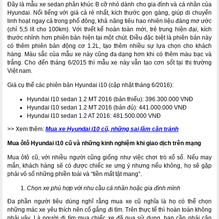
Đây là mẫu xe sedan phân khúc B cỡ nhỏ dành cho gia đình và cá nhân của
Hyundai. Nổi tiếng với giá cả rẻ nhất, kích thước gọn gàng, giúp di chuyển
linh hoạt ngay cả trong phố đông, khả năng tiêu hao nhiên liệu đáng mơ ước
(chỉ 5,5 lít cho 100km). Với thiết kế hoàn toàn mới, trẻ trung hiện đại, kích
thước nhỉnh hơn phiên bản hiện tại một chút. Điều đặc biệt là phiên bản này
có thêm phiên bản động cơ 1.2L, tạo thêm nhiều sự lựa chọn cho khách
hàng. Màu sắc của mẫu xe này cũng đa dạng hơn khi có thêm màu bạc và
trắng. Cho đến tháng 6/2015 thì mẫu xe này vẫn tạo cơn sốt tại thị trường
Việt nam.
Giá cụ thể các phiên bản Hyundai i10 (cập nhật tháng 6/2016):
Hyundai I10 sedan 1.2 MT 2016 (bản thiếu): 396.300.000 VNĐ
Hyundai I10 sedan 1.2 MT 2016 (bản đủ): 441.000.000 VNĐ
Hyundai I10 sedan 1.2 AT 2016: 481.500.000 VNĐ
>> Xem thêm:
Mua xe Hyundai i10 cũ, những sai lầm cần tránh
Mua ôtô Hyundai i10
cũ và những kinh nghiệm khi giao dịch trên mạng
Mua ôtô cũ, với nhiều người cũng giống như việc chơi trò xổ số. Nếu may
mắn, khách hàng sẽ có được chiếc xe ưng ý nhưng nếu không, họ sẽ gặp
phải vô số những phiền toái và “tiền mất tật mang”.
Chọn xe phù hợp với nhu cầu cá nhân hoặc gia đình mình
Đa phần người tiêu dùng nghĩ rằng mua xe cũ nghĩa là họ có thể chọn
những mác xe yêu thích nên cố gắng đi tìm. Trên thực tế thì hoàn toàn không
phải vậy. Là người đi tìm mua chiếc xe đã qua sử dụng, bạn cần phải cân