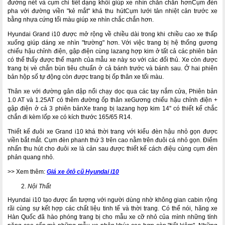
đường nét và cụm chi tiết dạng khối giúp xe nhìn chắn chắn hơnCụm đèn
pha với đường viền "kẻ mắt" khá thu hútCụm lưới tản nhiệt cản trước xe
bằng nhựa cứng tối màu giúp xe nhìn chắc chắn hơn.
Hyundai Grand i10 được mở rộng về chiều dài trong khi chiều cao xe thấp
xuống giúp dáng xe nhìn "trường" hơn. Với việc trang bị hệ thống gương
chiếu hậu chỉnh điện, gập điện cùng lazang hợp kim ở tất cả các phiên bản
có thể thấy được thế mạnh của mẫu xe này so với các đối thủ. Xe còn được
trang bị vè chắn bùn tiêu chuẩn ở cả bánh trước và bánh sau. Ở hai phiên
bản hộp số tự động còn được trang bị ốp thân xe tối màu.
Thân xe với đường gân dập nổi chạy dọc qua các tay nắm cửa, Phiên bản
1.0 AT và 1.25AT có thêm đường ốp thân xeGương chiếu hậu chỉnh điện +
gập điện ở cả 3 phiên bảnXe trang bị lazang hợp kim 14'' có thiết kế chắc
chắn đi kèm lốp xe có kích thước 165/65 R14.
Thiết kế đuôi xe Grand i10 khá thời trang với kiểu đèn hậu nhỏ gọn được
viền bắt mắt. Cụm đèn phanh thứ 3 trên cao nằm trên đuôi cá nhỏ gọn. Điểm
nhấn thu hút cho đuôi xe là cản sau được thiết kế cách điệu cùng cụm đèn
phản quang nhỏ.
>> Xem thêm:
Giá xe ôtô cũ Hyundai i10
Nội Thất
Hyundai i10 tạo được ấn tượng với người dùng nhờ không gian cabin rộng
rãi cùng sự kết hợp các chất liệu tinh tế và thời trang. Có thể nói, hãng xe
Hàn Quốc đã hào phóng trang bị cho mẫu xe cỡ nhỏ của mình những tính