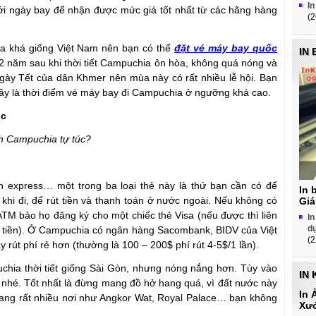
In
ới ngày bay để nhận được mức giá tốt nhất từ các hãng hàng
(2
ùa khá giống Việt Nam nên bạn có thể
đặt vé máy bay quốc
IN
2 năm sau khi thời tiết Campuchia ôn hòa, không quá nóng và
ngày Tết của dân Khmer nên mùa này có rất nhiều lễ hội. Bạn
 đây là thời điểm vé máy bay đi Campuchia ở ngưỡng khá cao.
úc
ch Campuchia tự túc?
an express… một trong ba loại thẻ này là thứ bạn cần có để
In 
 khi đi, để rút tiền và thanh toán ở nước ngoài. Nếu không có
Giá
TM bảo họ đăng ký cho một chiếc thẻ Visa (nếu được thì liên
In
dụ
lý tiền). Ở Campuchia có ngân hàng Sacombank, BIDV của Việt
(2
rút phí rẻ hơn (thường là 100 – 200$ phí rút 4-5$/1 lần).
chia thời tiết giống Sài Gòn, nhưng nóng nắng hơn. Tùy vào
IN 
 nhé. Tốt nhất là đừng mang đồ hở hang quá, vì đất nước này
In 
hang rất nhiều nơi như Angkor Wat, Royal Palace… bạn không
Xưở