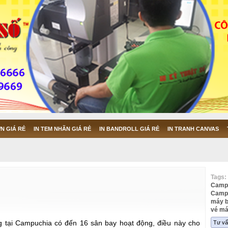
N GIÁ RẺ
IN TEM NHÃN GIÁ RẺ
IN BANDROLL GIÁ RẺ
IN TRANH CANVAS
Tags:
Camp
Camp
máy 
vé má
ng tại Campuchia có đến 16 sân bay hoạt động, điều này cho
Tư vấ