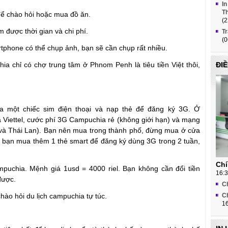
In
Th
để chào hỏi hoặc mua đồ ăn.
(2
ệm được thời gian và chi phí.
Tr
(0
hone có thể chụp ảnh, bạn sẽ cần chụp rất nhiều.
a chỉ có chợ trung tâm ở Phnom Penh là tiêu tiền Việt thôi,
ĐI
a một chiếc sim điện thoại và nạp thẻ để đăng ký 3G. Ở
Viettel, cước phí 3G Campuchia rẻ (không giới hạn) và mạng
và Thái Lan). Bạn nên mua trong thành phố, đừng mua ở cửa
, bạn mua thêm 1 thẻ smart để đăng ký dùng 3G trong 2 tuần,
Chí
mpuchia. Mệnh giá 1usd = 4000 riel. Bạn không cần đổi tiền
16:3
được.
Ch
hào hỏi du lịch campuchia tự túc.
C
16