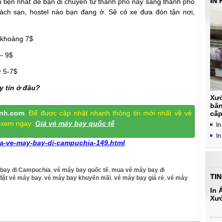
IN 
ận tiện nhất để bạn di chuyển từ thành phố này sang thành phố
hách sạn, hostel nào bạn đang ở. Sẽ có xe đưa đón tận nơi,
 khoảng 7$
– 9$
ừ 5-7$
y tín ở đâu?
Xưở
băn
nh.com
. Để được cập nhật nhanh thông tin mới nhất về vé
cấ
y xem ngay:
Giá v
é máy bay quốc tế
In
In
a-ve-may-bay-di-campuchia-149.html
 bay đi Campuchia
,
vé máy bay quốc tế
,
mua vé máy bay đi
TI
đặt vé máy bay
,
vé máy bay khuyến mãi
,
vé máy bay giá rẻ
,
vé máy
In 
Xưở