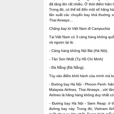
đã tăng lên rất nhiều. Ở thời điểm hiệ
Trong đó, có thể kể đến một số hãng 
tần suất các chuyến bay khá thường xuyê
Thai Airways…
Chặng bay từ Việt Nam đi Campuchia
Tại Việt Nam có 3 càng hàng không qu
và ngược lại là:
- Cảng hàng không Nội Bài (Hà Nội),
- Tân Sơn Nhất (Tp Hồ Chí Minh)
- Đà Nẵng (Đà Nẵng).
Tùy vào điểm khởi hành của mình mà bạ
- Đường bay Hà Nội - Phnom Penh: hiện 
Malaysia Airlines, Thai Airways…với t
Airlines là hãng hàng không duy nhất 
- Đường bay Hà Nội - Siem Reap: ở th
đường bay này. Trong đó, Vietnam Airli