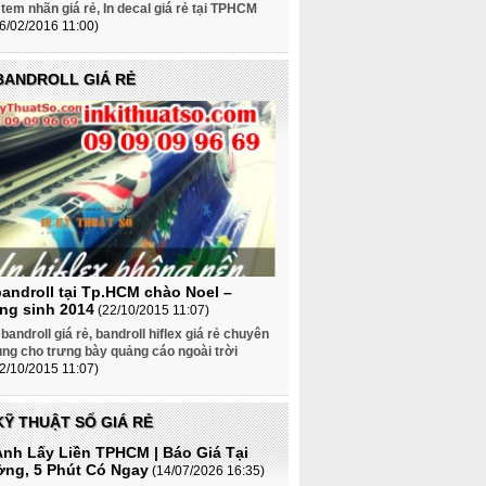
 tem nhãn giá rẻ, In decal giá rẻ tại TPHCM
6/02/2016 11:00)
 BANDROLL GIÁ RẺ
bandroll tại Tp.HCM chào Noel –
ng sinh 2014
(22/10/2015 11:07)
 bandroll giá rẻ, bandroll hiflex giá rẻ chuyên
ng cho trưng bày quảng cáo ngoài trời
2/10/2015 11:07)
KỸ THUẬT SỐ GIÁ RẺ
Ảnh Lấy Liền TPHCM | Báo Giá Tại
ng, 5 Phút Có Ngay
(14/07/2026 16:35)