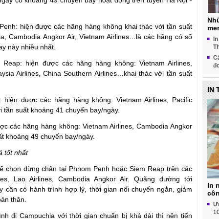
 ngày có khoảng 49 chuyến bay hoạt động trên tuyến Hà Nội -
Nhữ
enh: hiện được các hãng hàng không khai thác với tần suất
me
ia, Cambodia Angkor Air, Vietnam Airlines…là các hãng có số
In
y này nhiều nhất.
T
Cá
Reap: hiện được các hãng hàng không: Vietnam Airlines,
đ
ysia Airlines, China Southern Airlines…khai thác với tần suất
IN 
iện được các hãng hàng không: Vietnam Airlines, Pacific
với tần suất khoảng 41 chuyến bay/ngày.
c các hãng hàng không: Vietnam Airlines, Cambodia Angkor
suất khoảng 49 chuyến bay/ngày.
 tốt nhất
ể chọn dừng chân tại Phnom Penh hoặc Siem Reap trên các
es, Lao Airlines, Cambodia Angkor Air. Quãng đường tới
In 
 cần có hành trình hợp lý, thời gian nối chuyến ngắn, giảm
côn
bản thân.
Ưu
10
h đi Campuchia với thời gian chuẩn bị khá dài thì nên tiến