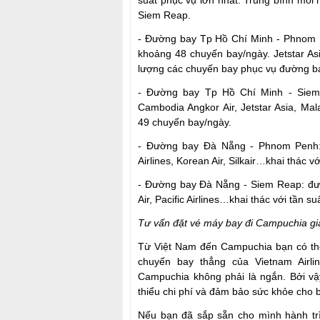
suất phục vụ lớn nhất. Trung bình mỗi
Siem Reap.
- Đường bay Tp Hồ Chí Minh - Phnom P
khoảng 48 chuyến bay/ngày. Jetstar As
lượng các chuyến bay phục vụ đường ba
- Đường bay Tp Hồ Chí Minh - Siem 
Cambodia Angkor Air, Jetstar Asia, Mala
49 chuyến bay/ngày.
- Đường bay Đà Nẵng - Phnom Penh: h
Airlines, Korean Air, Silkair…khai thác 
- Đường bay Đà Nẵng - Siem Reap: đượ
Air, Pacific Airlines…khai thác với tần 
Tư vấn đặt vé máy bay đi Campuchia giá
Từ Việt Nam đến Campuchia bạn có th
chuyến bay thẳng của Vietnam Airlin
Campuchia không phải là ngắn. Bởi vậy
thiểu chi phí và đảm bảo sức khỏe cho 
Nếu bạn đã sắp sẵn cho mình hành trìn