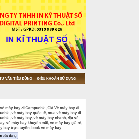
IN KĨ THUẬT SỐ
TƯ VẤN TIÊU DÙNG
ĐIỀU KHOẢN SỬ DỤNG
vé máy bay đi Campuchia
,
Giá Vé máy bay đi
uchia
,
vé máy bay quốc tế
,
mua vé máy bay đi
uchia
,
vé máy bay
,
vé máy bay nhanh
,
đặt vé
bay
,
vé máy bay khuyến mãi
,
vé máy bay giá rẻ
,
y bay trực tuyến
,
book vé máy bay
n tiêu dùng