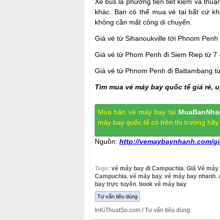
Xe bus là phương tiện tiết kiệm và thu
khác. Bạn có thể mua vé tại bất cứ k
không cần mất công di chuyển.
Giá vé từ Sihanoukville tới Phnom Penh
Giá vé từ Phom Penh đi Siem Riep từ 7 
Giá vé từ Phnom Penh đi Battambang t
Tìm mua vé máy bay quốc tế giá rẻ, u
Mua bán vé máy bay
tại
MuaBanNha
máy bay quốc tế
có trên thị trường hã
Nguồn:
http://vemaybaynhanh.com/gi
Tags:
vé máy bay đi Campuchia
,
Giá Vé máy
Campuchia
,
vé máy bay
,
vé máy bay nhanh
,
bay trực tuyến
,
book vé máy bay
Tư vấn tiêu dùng
InKiThuatSo.com
/ Tư vấn tiêu dùng