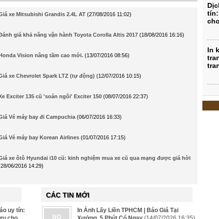
Dịc
tín
Giá xe Mitsubishi Grandis 2.4L AT
(27/08/2016 11:02)
cho
Đánh giá khả năng vận hành Toyota Corolla Altis 2017
(18/08/2016 16:16)
In 
Honda Vision nâng tầm cao mới.
(13/07/2016 08:56)
tra
tr
Giá xe Chevrolet Spark LTZ (tự động)
(12/07/2016 10:15)
Xe Exciter 135 cũ 'soán ngôi' Exciter 150
(08/07/2016 22:37)
Giá Vé máy bay đi Campuchia
(06/07/2016 16:33)
Giá Vé máy bay Korean Airlines
(01/07/2016 17:15)
Giá xe ôtô Hyundai i10 cũ: kinh nghiệm mua xe cũ qua mạng được giá hời
(28/06/2016 14:29)
CÁC TIN MỚI
o uy tín:
In Ảnh Lấy Liền TPHCM | Báo Giá Tại
NO
 ưu cho
Xưởng, 5 Phút Có Ngay
(14/07/2026 16:35)