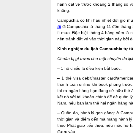
hành đặt vé trước khoảng 2 tháng so v
không.
Campuchia có khí hậu nhiệt đới gió m
tế
đi Campuchia từ tháng 11 đến tháng 
ít mưa. Đặc biệt tháng 4 hàng năm là 
nên tránh đặt vé vào thời gian này bởi
Kinh nghiệm du lịch Campuchia tự t
Chuẩn bị gì trước cho một chuyến du lị
– 1 hộ chiếu là điều kiện bắt buộc.
– 1 thẻ visa debit/master card/americ
thanh toán online khi book phòng trước
thì ra ngân hàng bạn đang sở hữu thẻ A
kết nó với tài khoản chính để dễ quản 
Nam, nếu bạn làm thẻ hai ngân hàng này 
– Quần áo, hành lý gọn gàng: ở Campu
thời gian và điểm đến mà mang hành lý
theo Phật giao tiểu thừa, nếu mặc hở 
được vào.