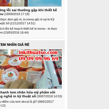
ng lỗi sai thường gặp khi thiết kế
nu
(19/09/2018 17:19)
 thực đơn giá rẻ, in menu giá rẻ tại In Kỹ
huật Số
(21/12/2017 14:51)
ch lên kế hoạch thiết kế in menu - in thực
ơn
(23/03/2016 16:44)
TEM NHÃN GIÁ RẺ
nhanh tem nhãn hóa mỹ phẩm với
g nghệ in kỹ thuật số
(30/07/2018 14:53)
 điểm của tem decal là gì?
(06/01/2017
:12)