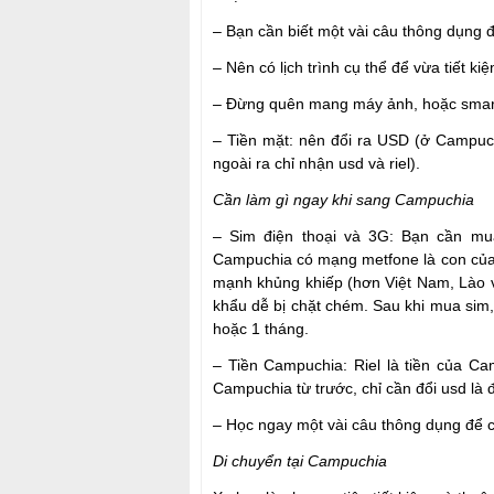
– Bạn cần biết một vài câu thông dụng 
– Nên có lịch trình cụ thể để vừa tiết ki
– Đừng quên mang máy ảnh, hoặc smartp
– Tiền mặt: nên đổi ra USD (ở Campuchi
ngoài ra chỉ nhận usd và riel).
Cần làm gì ngay khi sang Campuchia
– Sim điện thoại và 3G: Bạn cần mu
Campuchia có mạng metfone là con của 
mạnh khủng khiếp (hơn Việt Nam, Lào 
khẩu dễ bị chặt chém. Sau khi mua sim
hoặc 1 tháng.
– Tiền Campuchia: Riel là tiền của Ca
Campuchia từ trước, chỉ cần đổi usd là 
– Học ngay một vài câu thông dụng để c
Di chuyển tại Campuchia