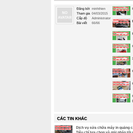
Đăng bởi
minhthien
NO
Tham gia
04/03/2015
AVATAR
Cấp độ
Administrator
Bài viết
66/66
CÁC TIN KHÁC
Dịch vụ sửa chữa máy in quảng cá
Tiêu chí lựa chọn và giải pháp tối