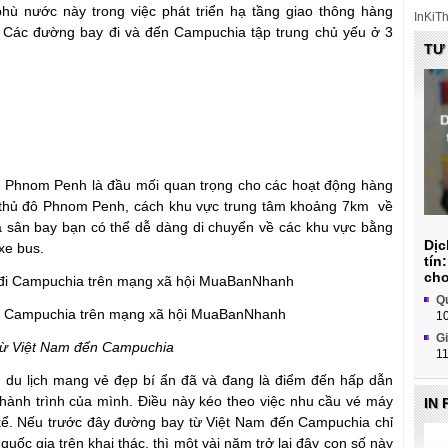
hù nước này trong việc phát triển hạ tầng giao thông hàng
InKiT
 Các đường bay đi và đến Campuchia tập trung chủ yếu ở 3
TƯ
ế Phnom Penh là đầu mối quan trọng cho các hoạt động hàng
ại thủ đô Phnom Penh, cách khu vực trung tâm khoảng 7km về
a sân bay bạn có thể dễ dàng di chuyển về các khu vực bằng
Dịc
xe bus.
tín
cho
Q
i Campuchia trên mạng xã hội MuaBanNhanh
10
Gi
từ Việt Nam đến Campuchia
11
du lịch mang vẻ đẹp bí ẩn đã và đang là điểm đến hấp dẫn
hành trình của mình. Điều này kéo theo việc nhu cầu vé máy
IN
kể. Nếu trước đây đường bay từ Việt Nam đến Campuchia chỉ
ốc gia trên khai thác, thì một vài năm trở lại đây con số này